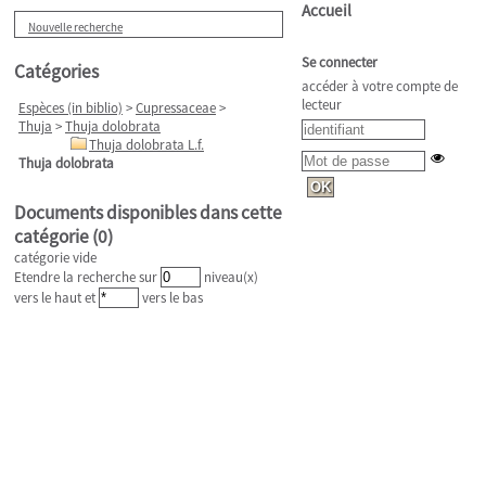
Accueil
Nouvelle recherche
Se connecter
Catégories
accéder à votre compte de
lecteur
Espèces (in biblio)
>
Cupressaceae
>
Thuja
>
Thuja dolobrata
Thuja dolobrata L.f.
Thuja dolobrata
Documents disponibles dans cette
catégorie (
0
)
catégorie vide
Etendre la recherche sur
niveau(x)
vers le haut et
vers le bas