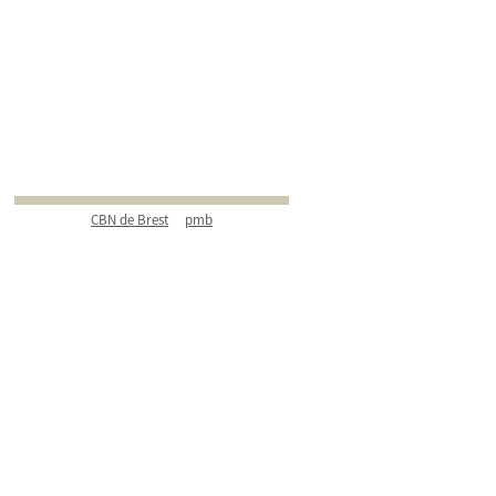
CBN de Brest
pmb