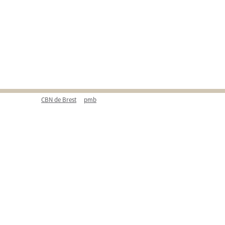
CBN de Brest
pmb