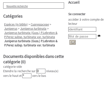
Accueil
Nouvelle recherche
Se connecter
Catégories
accéder à votre compte de
lecteur
Espèces (in biblio)
>
Cupressaceae
>
Juniperus
>
Juniperus turbinata
>
Juniperus turbinata (Guss.) P.Lebreton &
P.Perez subsp. turbinata var. turbinata
Juniperus turbinata (Guss.) P.Lebreton &
P.Perez subsp. turbinata var. turbinata
Documents disponibles dans cette
catégorie (
0
)
catégorie vide
Etendre la recherche sur
niveau(x)
vers le haut et
vers le bas