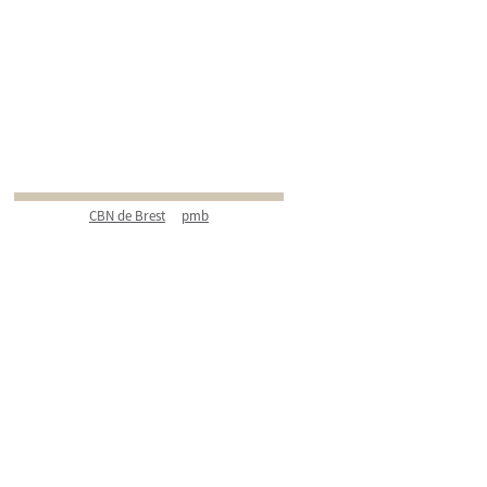
CBN de Brest
pmb