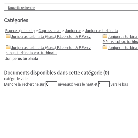
Nouvelle recherche
Catégories
Espèces (in biblio)
>
Cupressaceae
>
Juniperus
>
Juniperus turbinata
Juniperus turbinata (Guss.) P.Lebreton & P.Perez
Juniperus turbinat
P.Perez subsp. turbin
Juniperus turbinata (Guss.) P.Lebreton & P.Perez
Juniperus turbina
subsp. turbinata var. turbinata
Juniperus turbinata
Documents disponibles dans cette catégorie (
0
)
catégorie vide
Etendre la recherche sur
niveau(x) vers le haut et
vers le bas