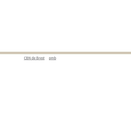
CBN de Brest
pmb