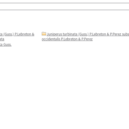
a (Guss.) P.Lebreton &
Juniperus turbinata (Guss.) P.Lebreton & P.Perez subs
ata
occidentalis P.Lebreton & P.Perez
ta Guss.