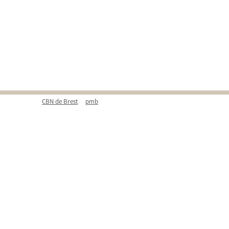
CBN de Brest
pmb