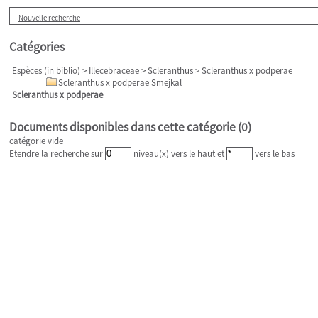
Nouvelle recherche
Catégories
Espèces (in biblio)
>
Illecebraceae
>
Scleranthus
>
Scleranthus x podperae
Scleranthus x podperae Smejkal
Scleranthus x podperae
Documents disponibles dans cette catégorie (
0
)
catégorie vide
Etendre la recherche sur
niveau(x) vers le haut et
vers le bas