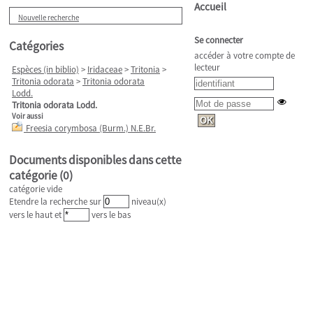
Accueil
Nouvelle recherche
Se connecter
Catégories
accéder à votre compte de
lecteur
Espèces (in biblio)
>
Iridaceae
>
Tritonia
>
Tritonia odorata
>
Tritonia odorata
Lodd.
Tritonia odorata Lodd.
Voir aussi
Freesia corymbosa (Burm.) N.E.Br.
Documents disponibles dans cette
catégorie (
0
)
catégorie vide
Etendre la recherche sur
niveau(x)
vers le haut et
vers le bas