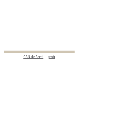
CBN de Brest
pmb