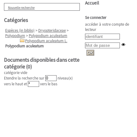
Accueil
Nouvelle recherche
Se connecter
Catégories
accéder à votre compte de
lecteur
Espèces (in biblio)
>
Dryopteridaceae
>
Polypodium
>
Polypodium aculeatum
Polypodium aculeatum L.
Polypodium aculeatum
Documents disponibles dans cette
catégorie (
0
)
catégorie vide
Etendre la recherche sur
niveau(x)
vers le haut et
vers le bas