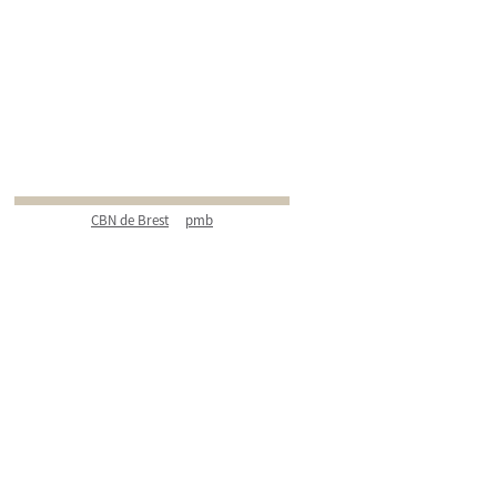
CBN de Brest
pmb