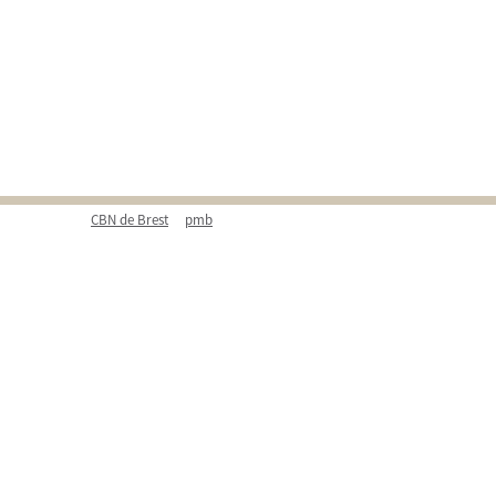
CBN de Brest
pmb