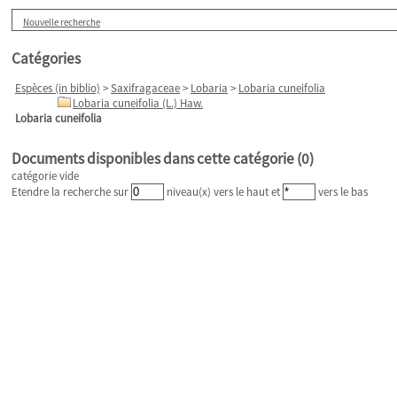
Nouvelle recherche
Catégories
Espèces (in biblio)
>
Saxifragaceae
>
Lobaria
>
Lobaria cuneifolia
Lobaria cuneifolia (L.) Haw.
Lobaria cuneifolia
Documents disponibles dans cette catégorie (
0
)
catégorie vide
Etendre la recherche sur
niveau(x) vers le haut et
vers le bas