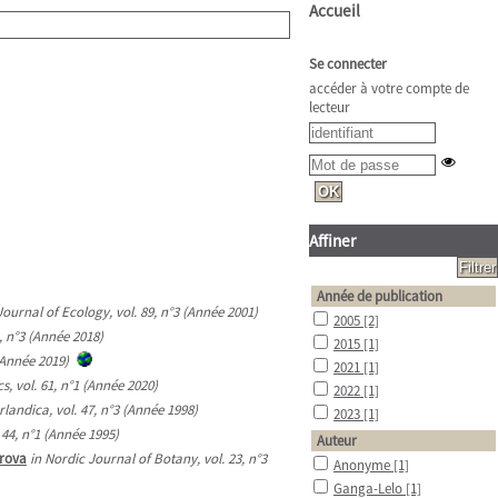
Accueil
Se connecter
accéder à votre compte de
lecteur
Affiner
Année de publication
Journal of Ecology, vol. 89, n°3 (Année 2001)
2005
[2]
, n°3 (Année 2018)
2015
[1]
(Année 2019)
2021
[1]
s, vol. 61, n°1 (Année 2020)
2022
[1]
landica, vol. 47, n°3 (Année 1998)
2023
[1]
 44, n°1 (Année 1995)
Auteur
arova
in Nordic Journal of Botany, vol. 23, n°3
Anonyme
[1]
Ganga-Lelo
[1]