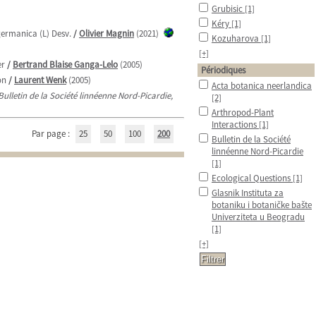
Grubisic
[1]
Kéry
[1]
germanica (L) Desv.
/
Olivier Magnin
(2021)
Kozuharova
[1]
[+]
er
/
Bertrand Blaise Ganga-Lelo
(2005)
Périodiques
on
/
Laurent Wenk
(2005)
Acta botanica neerlandica
Bulletin de la Société linnéenne Nord-Picardie,
[2]
Arthropod-Plant
Interactions
[1]
Par page :
25
50
100
200
Bulletin de la Société
linnéenne Nord-Picardie
[1]
Ecological Questions
[1]
Glasnik Instituta za
botaniku i botaničke bašte
Univerziteta u Beogradu
[1]
[+]