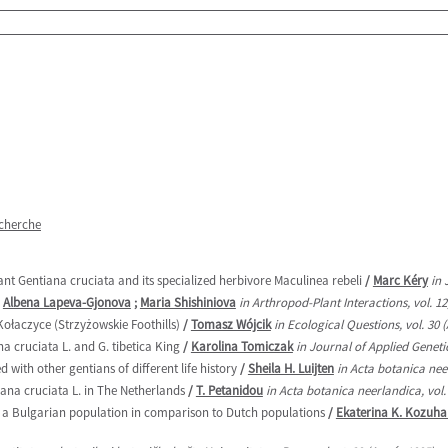
echerche
lant Gentiana cruciata and its specialized herbivore Maculinea rebeli
/
Marc Kéry
in 
/
Albena Lapeva-Gjonova
;
Maria Shishiniova
in Arthropod-Plant Interactions, vol. 12
ołaczyce (Strzyżowskie Foothills)
/
Tomasz Wójcik
in Ecological Questions, vol. 30 
a cruciata L. and G. tibetica King
/
Karolina Tomiczak
in Journal of Applied Genetic
with other gentians of different life history
/
Sheila H. Luijten
in Acta botanica neer
iana cruciata L. in The Netherlands
/
T. Petanidou
in Acta botanica neerlandica, vol.
of a Bulgarian population in comparison to Dutch populations
/
Ekaterina K. Kozuh