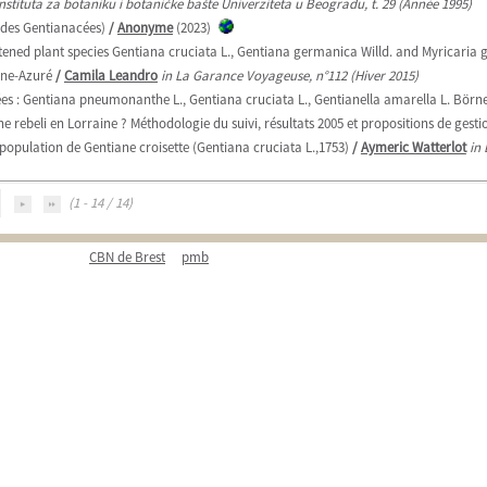
Instituta za botaniku i botaničke bašte Univerziteta u Beogradu, t. 29 (Année 1995)
e des Gentianacées)
/
Anonyme
(2023)
eatened plant species Gentiana cruciata L., Gentiana germanica Willd. and Myricaria 
iane-Azuré
/
Camila Leandro
in La Garance Voyageuse, n°112 (Hiver 2015)
ées : Gentiana pneumonanthe L., Gentiana cruciata L., Gentianella amarella L. Börn
 rebeli en Lorraine ? Méthodologie du suivi, résultats 2005 et propositions de gesti
population de Gentiane croisette (Gentiana cruciata L.,1753)
/
Aymeric Watterlot
in 
(1 - 14 / 14)
CBN de Brest
pmb