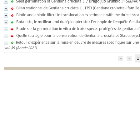
Seed germination of Gentiana cruciata L.
/
Dragoljub Grubisic
in Glasnik 
Bilan stationnel de Gentiana cruciata L., 1753 (Gentiane croisette - famill
Biotic and abiotic filters in translocation experiments with the three thr
Botaniste, le meilleur ami du lépidoptériste : l'exemple de l'enquête Gent
Etude sur la germination in vitro de trois espèces protégées de gentianac
Quelle stratégie pour la conservation de Gentiana cruciata et Glaucopsyche
Retour d'expérience sur la mise en oeuvre de mesures spécifiques sur une 
vol. 39 (Année 2021)
1