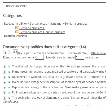
Nouvelle recherche
Catégories
Espèces (in biblio)
>
Gentianaceae
>
Gentiana
>
Gentiana cruciata
Gentiana cruciata L.
Gentiana cruciata L. subsp. cruciata
Gentiana cruciata
Documents disponibles dans cette catégorie (
14
)
trié(s) par
(Pertinence décroissant(e), Titre croissant(e))
Affiner la r
Etendre la recherche sur
niveau(x) vers le haut et
vers le bas
The effect of plant population size on the interactions between the rare p
Plant-insect interactions : gentians, seed predators and parasitoid wasps
Occurrence of Gentiana cruciata in dry grassland (Festuco-Brometea) in K
Molecular and cytogenetic description of somatic hybrids between Gentian
Reproductive biology of the rare biennial Gentianella germanica compared 
Pollination ecology and constraints on seed set of the rare perennial Gent
The pollination ecology of Gentiana cruciata (Gentianaceae) - Specifics 
(Année 2008)