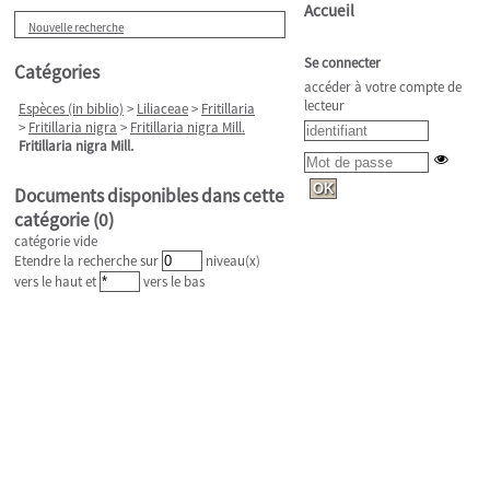
Accueil
Nouvelle recherche
Se connecter
Catégories
accéder à votre compte de
lecteur
Espèces (in biblio)
>
Liliaceae
>
Fritillaria
>
Fritillaria nigra
>
Fritillaria nigra Mill.
Fritillaria nigra Mill.
Documents disponibles dans cette
catégorie (
0
)
catégorie vide
Etendre la recherche sur
niveau(x)
vers le haut et
vers le bas