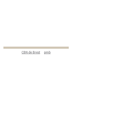
CBN de Brest
pmb