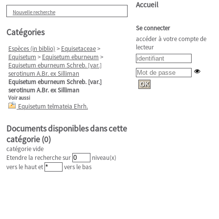
Accueil
Nouvelle recherche
Se connecter
Catégories
accéder à votre compte de
lecteur
Espèces (in biblio)
>
Equisetaceae
>
Equisetum
>
Equisetum eburneum
>
Equisetum eburneum Schreb. [var.]
serotinum A.Br. ex Silliman
Equisetum eburneum Schreb. [var.]
serotinum A.Br. ex Silliman
Voir aussi
Equisetum telmateia Ehrh.
Documents disponibles dans cette
catégorie (
0
)
catégorie vide
Etendre la recherche sur
niveau(x)
vers le haut et
vers le bas