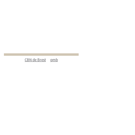
CBN de Brest
pmb