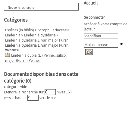
Accueil
Nouvelle recherche
Se connecter
Catégories
accéder à votre compte de
lecteur
Espèces (in biblio)
>
Scrophulariaceae
>
Lindernia
>
Lindernia pyxidaria
>
Lindernia pyxidaria L. var. major Pursh
Lindernia pyxidaria L. var. major Pursh
Voir aussi
Lindernia dubia (L.) Pennell subsp.
major (Pursh) Pennell
Documents disponibles dans cette
catégorie (
0
)
catégorie vide
Etendre la recherche sur
niveau(x)
vers le haut et
vers le bas