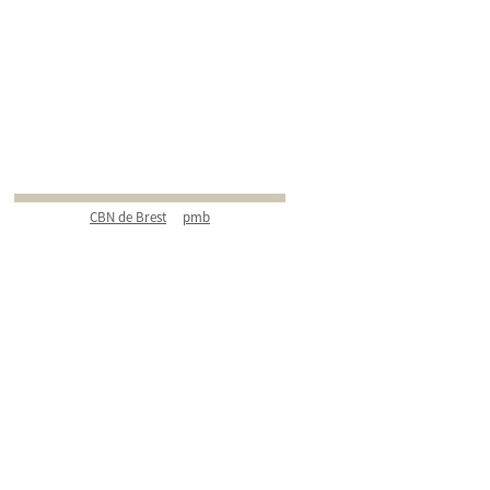
CBN de Brest
pmb