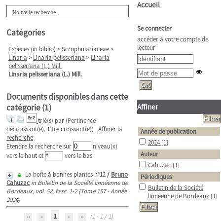
Accueil
Nouvelle recherche
Se connecter
Catégories
accéder à votre compte de
lecteur
Espèces (in biblio)
>
Scrophulariaceae
>
Linaria
>
Linaria pelisseriana
>
Linaria
pelisseriana (L.) Mill.
Linaria pelisseriana (L.) Mill.
Documents disponibles dans cette
catégorie (
1
)
Affiner
trié(s) par
(Pertinence
décroissant(e), Titre croissant(e))
Affiner la
Année de publication
recherche
2024
[1]
Etendre la recherche sur
niveau(x)
Auteur
vers le haut et
vers le bas
Cahuzac
[1]
La boîte à bonnes plantes n°12
/
Bruno
Périodiques
Cahuzac
in Bulletin de la Société linnéenne de
Bulletin de la Société
Bordeaux, vol. 52, fasc. 1-2 (Tome 157 - Année
linnéenne de Bordeaux
[1]
2024)
1
(1 - 1 / 1)