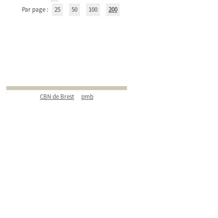
Par page :
25
50
100
200
CBN de Brest
pmb