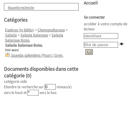
Accueil
Nouvelle recherche
Se connecter
Catégories
accéder à votre compte de
lecteur
Espèces (in biblio)
>
Chenopodiaceae
>
Salsola
>
Salsola balansae
>
Salsola
balansae Boiss.
Salsola balansae Boiss.
Voir aussi
Suaeda splendens (Pourr.) Gren.
Documents disponibles dans cette
catégorie (
0
)
catégorie vide
Etendre la recherche sur
niveau(x)
vers le haut et
vers le bas