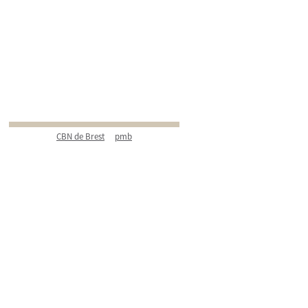
CBN de Brest
pmb