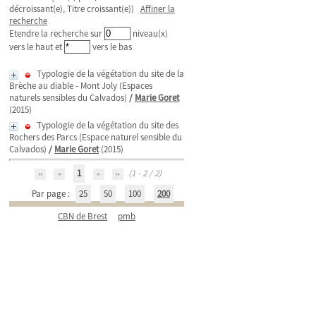
décroissant(e), Titre croissant(e))
Affiner la
recherche
Etendre la recherche sur
niveau(x)
vers le haut et
vers le bas
Typologie de la végétation du site de la
Brèche au diable - Mont Joly (Espaces
naturels sensibles du Calvados)
/
Marie Goret
(2015)
Typologie de la végétation du site des
Rochers des Parcs (Espace naturel sensible du
Calvados)
/
Marie Goret
(2015)
1
(1 - 2 / 2)
Par page :
25
50
100
200
CBN de Brest
pmb