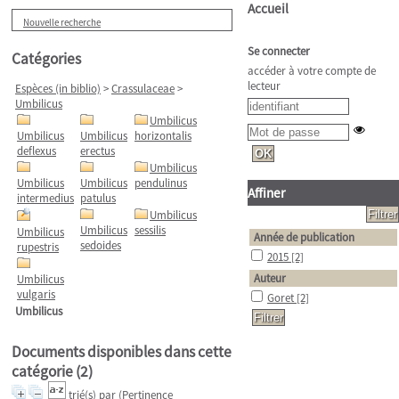
Accueil
Nouvelle recherche
Se connecter
Catégories
accéder à votre compte de
lecteur
Espèces (in biblio)
>
Crassulaceae
>
Umbilicus
Umbilicus
Umbilicus
Umbilicus
horizontalis
deflexus
erectus
Umbilicus
Umbilicus
Umbilicus
pendulinus
Affiner
intermedius
patulus
Umbilicus
Umbilicus
sessilis
Umbilicus
Année de publication
sedoides
rupestris
2015
[2]
Auteur
Umbilicus
vulgaris
Goret
[2]
Umbilicus
Documents disponibles dans cette
catégorie (
2
)
trié(s) par
(Pertinence