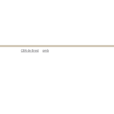
CBN de Brest
pmb