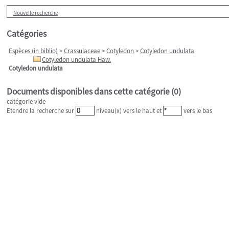
Nouvelle recherche
Catégories
Espèces (in biblio)
>
Crassulaceae
>
Cotyledon
>
Cotyledon undulata
Cotyledon undulata Haw.
Cotyledon undulata
Documents disponibles dans cette catégorie (
0
)
catégorie vide
Etendre la recherche sur
niveau(x) vers le haut et
vers le bas