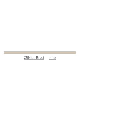
CBN de Brest
pmb