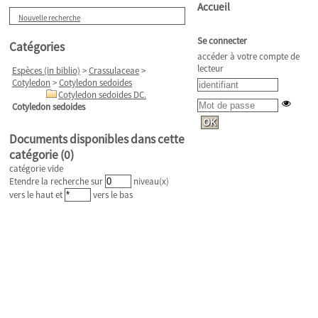
Accueil
Nouvelle recherche
Se connecter
Catégories
accéder à votre compte de
lecteur
Espèces (in biblio)
>
Crassulaceae
>
Cotyledon
>
Cotyledon sedoides
Cotyledon sedoides DC.
Cotyledon sedoides
Documents disponibles dans cette
catégorie (
0
)
catégorie vide
Etendre la recherche sur
niveau(x)
vers le haut et
vers le bas