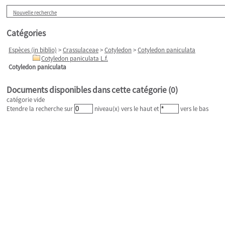
Nouvelle recherche
Catégories
Espèces (in biblio)
>
Crassulaceae
>
Cotyledon
>
Cotyledon paniculata
Cotyledon paniculata L.f.
Cotyledon paniculata
Documents disponibles dans cette catégorie (
0
)
catégorie vide
Etendre la recherche sur
niveau(x) vers le haut et
vers le bas