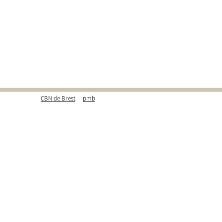
CBN de Brest
pmb