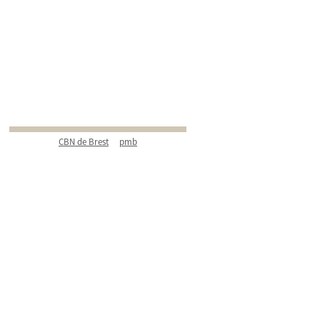
CBN de Brest
pmb