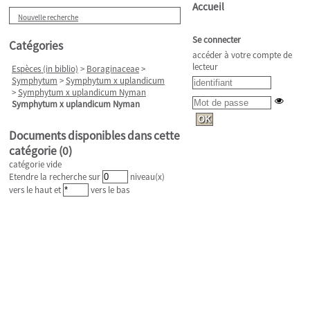
Accueil
Nouvelle recherche
Se connecter
Catégories
accéder à votre compte de
lecteur
Espèces (in biblio)
>
Boraginaceae
>
Symphytum
>
Symphytum x uplandicum
>
Symphytum x uplandicum Nyman
Symphytum x uplandicum Nyman
Documents disponibles dans cette
catégorie (
0
)
catégorie vide
Etendre la recherche sur
niveau(x)
vers le haut et
vers le bas