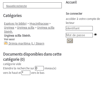
Accueil
Nouvelle recherche
Se connecter
Catégories
accéder à votre compte de
lecteur
Espèces (in biblio)
>
Hyacinthaceae
>
Urginea
>
Urginea scilla
>
Urginea scilla
Steinh.
Urginea scilla Steinh.
Voir aussi
Drimia maritima (L.) Stearn
Documents disponibles dans cette
catégorie (
0
)
catégorie vide
Etendre la recherche sur
niveau(x)
vers le haut et
vers le bas