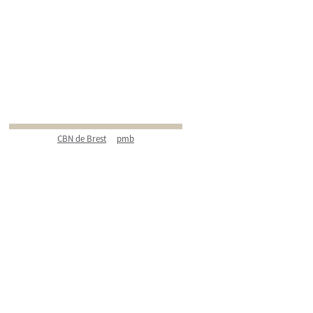
CBN de Brest
pmb