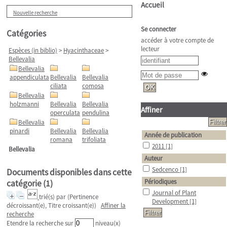
Accueil
Nouvelle recherche
Se connecter
Catégories
accéder à votre compte de
lecteur
Espèces (in biblio)
>
Hyacinthaceae
>
Bellevalia
Bellevalia
appendiculata
Bellevalia
Bellevalia
ciliata
comosa
Bellevalia
holzmanni
Bellevalia
Bellevalia
Affiner
operculata
pendulina
Bellevalia
pinardi
Bellevalia
Bellevalia
Année de publication
romana
trifoliata
2011
[1]
Bellevalia
Auteur
Sedcenco
[1]
Documents disponibles dans cette
Périodiques
catégorie (
1
)
Journal of Plant
trié(s) par
(Pertinence
Development
[1]
décroissant(e), Titre croissant(e))
Affiner la
recherche
Etendre la recherche sur
niveau(x)