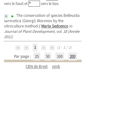
vers le haut et
vers le bas
The conservation of species Bellevalia
sarmatica (Georgi) Woronov by the
vitroculture method
/
Maria Sedcenco
in
Journal of Plant Development, vol. 18 (Année
2011)
1
(1 - 1 / 1)
Par page :
25
50
100
200
CBN de Brest
pmb