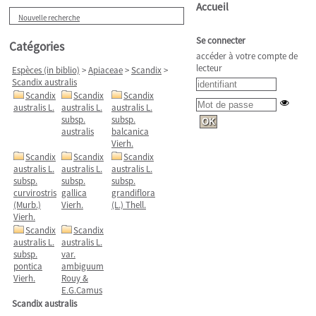
Accueil
Nouvelle recherche
Se connecter
Catégories
accéder à votre compte de
lecteur
Espèces (in biblio)
>
Apiaceae
>
Scandix
>
Scandix australis
Scandix
Scandix
Scandix
australis L.
australis L.
australis L.
subsp.
subsp.
australis
balcanica
Vierh.
Scandix
Scandix
Scandix
australis L.
australis L.
australis L.
subsp.
subsp.
subsp.
curvirostris
gallica
grandiflora
(Murb.)
Vierh.
(L.) Thell.
Vierh.
Scandix
Scandix
australis L.
australis L.
subsp.
var.
pontica
ambiguum
Vierh.
Rouy &
E.G.Camus
Scandix australis