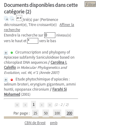
Documents disponibles dans cette
catégorie (
2
)
trié(s) par
(Pertinence
décroissant(e), Titre croissant(e))
Affiner la
recherche
Etendre la recherche sur
niveau(x)
vers le haut et
vers le bas
Circumscription and phylogeny of
Apiaceae subfamily Saniculoideae based on
chloroplast DNA sequences
/
Carolina I.
Calviño
in Molecular Phylogenetics and
Evolution, vol. 44, n°1 (Année 2007)
Etude phytochimique d'apiacées :
selinum broteri, eryngium giganteum, ammi
huntii, opopanax chironium
/
Farahi Si
Mohamed
(2001)
1
(1 - 2 / 2)
Par page :
25
50
100
200
CBN de Brest
pmb