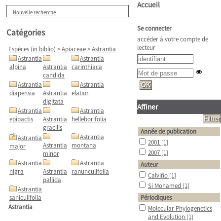
Accueil
Nouvelle recherche
Se connecter
Catégories
accéder à votre compte de
lecteur
Espèces (in biblio)
>
Apiaceae
>
Astrantia
Astrantia
Astrantia
alpina
Astrantia
carinthiaca
candida
Astrantia
Astrantia
diapensia
Astrantia
elatior
digitata
Affiner
Astrantia
Astrantia
epipactis
Astrantia
helleborifolia
gracilis
Année de publication
Astrantia
Astrantia
2001
[1]
Astrantia
montana
major
2007
[1]
minor
Astrantia
Astrantia
Auteur
nigra
Astrantia
ranunculifolia
Calviño
[1]
pallida
Si Mohamed
[1]
Astrantia
saniculifolia
Périodiques
Astrantia
Molecular Phylogenetics
and Evolution
[1]