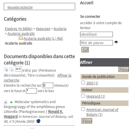
Accueil
Nouvelle recherche
Se connecter
Catégories
accéder à votre compte de
lecteur
Espèces (in biblio)
>
Apiaceae
>
Acularia
>
Acularia australis
Acularia australis (L.) Raf.
Acularia australis
Documents disponibles dans cette
catégorie (
1
)
Affiner
trié(s) par
(Pertinence
décroissant(e), Titre croissant(e))
Affiner la
Année de publication
recherche
2003
[1]
Etendre la recherche sur
niveau(x)
Auteur
vers le haut et
vers le bas
Hoggard
[1]
Molecular systematics and
Périodiques
biogeograpgy of the amphibious genus
American Journal of
Littorella (Plantaginaceae)
/
Ronald K.
Botany
[1]
Hoggard
in American Journal of Botany, vol.
90, n°3 (Année 2003)