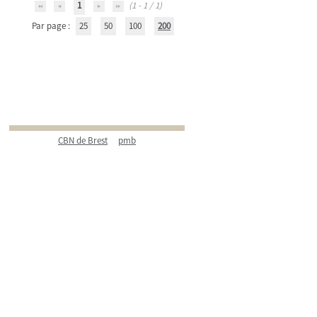
1
(1 - 1 / 1)
Par page :
25
50
100
200
CBN de Brest
pmb