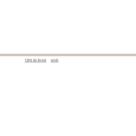
CBN de Brest
pmb