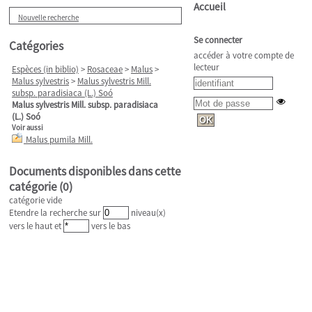
Accueil
Nouvelle recherche
Se connecter
Catégories
accéder à votre compte de
lecteur
Espèces (in biblio)
>
Rosaceae
>
Malus
>
Malus sylvestris
>
Malus sylvestris Mill.
subsp. paradisiaca (L.) Soó
Malus sylvestris Mill. subsp. paradisiaca
(L.) Soó
Voir aussi
Malus pumila Mill.
Documents disponibles dans cette
catégorie (
0
)
catégorie vide
Etendre la recherche sur
niveau(x)
vers le haut et
vers le bas