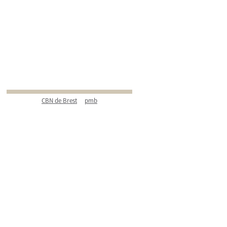
CBN de Brest
pmb