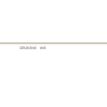
CBN de Brest
pmb