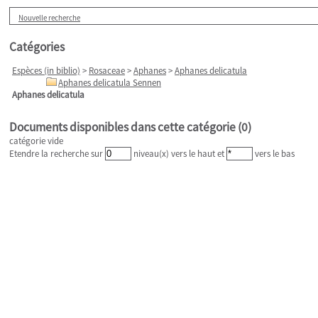
Nouvelle recherche
Catégories
Espèces (in biblio)
>
Rosaceae
>
Aphanes
>
Aphanes delicatula
Aphanes delicatula Sennen
Aphanes delicatula
Documents disponibles dans cette catégorie (
0
)
catégorie vide
Etendre la recherche sur
niveau(x) vers le haut et
vers le bas