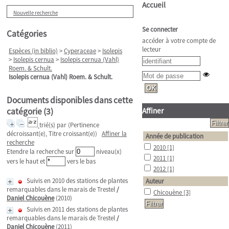
Accueil
Nouvelle recherche
Se connecter
Catégories
accéder à votre compte de
lecteur
Espèces (in biblio)
>
Cyperaceae
>
Isolepis
>
Isolepis cernua
>
Isolepis cernua (Vahl)
Roem. & Schult.
Isolepis cernua (Vahl) Roem. & Schult.
Documents disponibles dans cette
catégorie (
3
)
Affiner
trié(s) par
(Pertinence
décroissant(e), Titre croissant(e))
Affiner la
Année de publication
recherche
2010
[1]
Etendre la recherche sur
niveau(x)
2011
[1]
vers le haut et
vers le bas
2012
[1]
Suivis en 2010 des stations de plantes
Auteur
remarquables dans le marais de Trestel
/
Chicouène
[3]
Daniel Chicouène
(2010)
Suivis en 2011 des stations de plantes
remarquables dans le marais de Trestel
/
Daniel Chicouène
(2011)