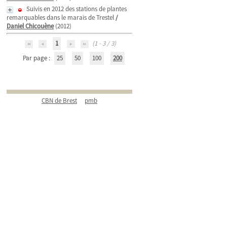
Suivis en 2012 des stations de plantes
remarquables dans le marais de Trestel
/
Daniel Chicouène
(2012)
1
(1 - 3 / 3)
Par page :
25
50
100
200
CBN de Brest
pmb