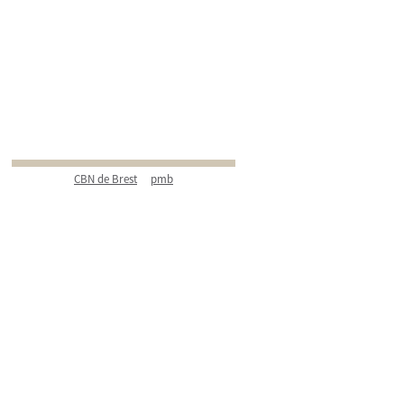
CBN de Brest
pmb