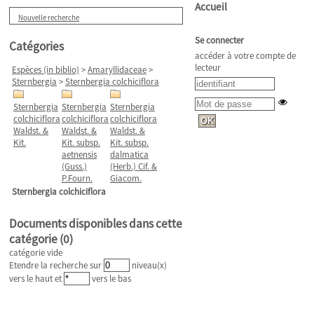
Accueil
Nouvelle recherche
Se connecter
Catégories
accéder à votre compte de
lecteur
Espèces (in biblio)
>
Amaryllidaceae
>
Sternbergia
>
Sternbergia colchiciflora
Sternbergia
Sternbergia
Sternbergia
colchiciflora
colchiciflora
colchiciflora
Waldst. &
Waldst. &
Waldst. &
Kit.
Kit. subsp.
Kit. subsp.
aetnensis
dalmatica
(Guss.)
(Herb.) Cif. &
P.Fourn.
Giacom.
Sternbergia colchiciflora
Documents disponibles dans cette
catégorie (
0
)
catégorie vide
Etendre la recherche sur
niveau(x)
vers le haut et
vers le bas