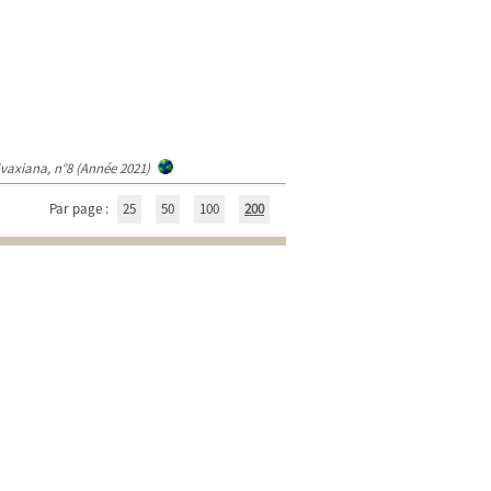
Evaxiana, n°8 (Année 2021)
Par page :
25
50
100
200