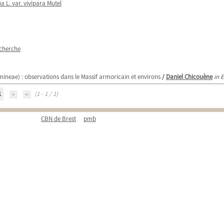
 L. var. vivipara Mutel
echerche
ineae) : observations dans le Massif armoricain et environs
/
Daniel Chicouène
in 
1
(1 - 1 / 1)
CBN de Brest
pmb