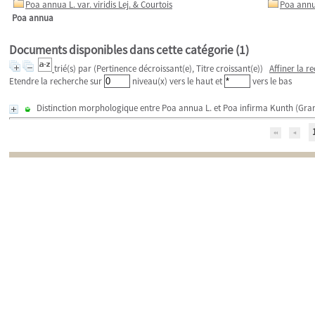
Poa annua L. var. viridis Lej. & Courtois
Poa annua
Poa annua
Documents disponibles dans cette catégorie (
1
)
trié(s) par
(Pertinence décroissant(e), Titre croissant(e))
Affiner la r
Etendre la recherche sur
niveau(x) vers le haut et
vers le bas
Distinction morphologique entre Poa annua L. et Poa infirma Kunth (Gram