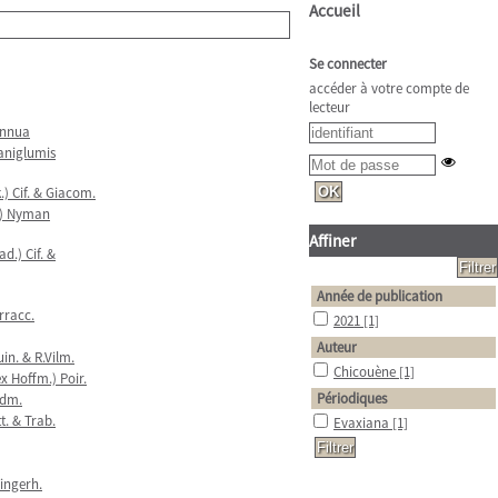
Accueil
Se connecter
accéder à votre compte de
lecteur
annua
aniglumis
) Cif. & Giacom.
o) Nyman
Affiner
d.) Cif. &
Année de publication
rracc.
2021
[1]
Auteur
in. & R.Vilm.
Chicouène
[1]
x Hoffm.) Poir.
Périodiques
ndm.
t. & Trab.
Evaxiana
[1]
Fingerh.