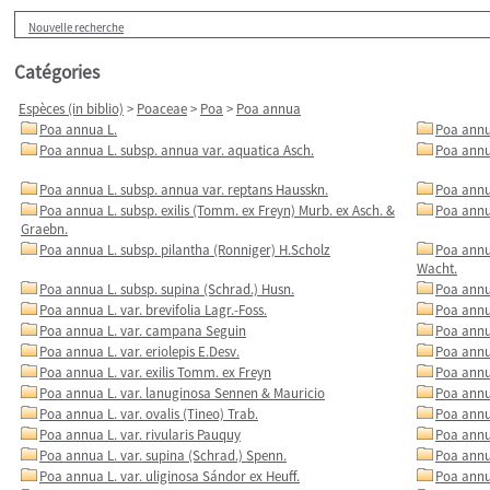
Nouvelle recherche
Catégories
Espèces (in biblio)
>
Poaceae
>
Poa
>
Poa annua
Poa annua L.
Poa annua
Poa annua L. subsp. annua var. aquatica Asch.
Poa annu
Poa annua L. subsp. annua var. reptans Hausskn.
Poa annu
Poa annua L. subsp. exilis (Tomm. ex Freyn) Murb. ex Asch. &
Poa annua
Graebn.
Poa annua L. subsp. pilantha (Ronniger) H.Scholz
Poa annua
Wacht.
Poa annua L. subsp. supina (Schrad.) Husn.
Poa annu
Poa annua L. var. brevifolia Lagr.-Foss.
Poa annua
Poa annua L. var. campana Seguin
Poa annua
Poa annua L. var. eriolepis E.Desv.
Poa annua
Poa annua L. var. exilis Tomm. ex Freyn
Poa annu
Poa annua L. var. lanuginosa Sennen & Mauricio
Poa annua
Poa annua L. var. ovalis (Tineo) Trab.
Poa annua
Poa annua L. var. rivularis Pauquy
Poa annu
Poa annua L. var. supina (Schrad.) Spenn.
Poa annu
Poa annua L. var. uliginosa Sándor ex Heuff.
Poa annu