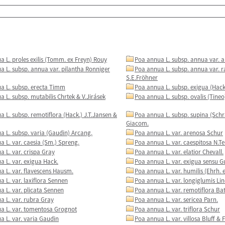
 L. proles exilis (Tomm. ex Freyn) Rouy
Poa annua L. subsp. annua var. 
a L. subsp. annua var. pilantha Ronniger
Poa annua L. subsp. annua var. r
S.E.Fröhner
a L. subsp. erecta Timm
Poa annua L. subsp. exigua (Hack.
 L. subsp. mutabilis Chrtek & V.Jirásek
Poa annua L. subsp. ovalis (Tine
 L. subsp. remotiflora (Hack.) J.T.Jansen &
Poa annua L. subsp. supina (Schra
Giacom.
a L. subsp. varia (Gaudin) Arcang.
Poa annua L. var. arenosa Schur
 L. var. caesia (Sm.) Spreng.
Poa annua L. var. caespitosa N.Te
 L. var. crispa Gray
Poa annua L. var. elatior Chevall.
 L. var. exigua Hack.
Poa annua L. var. exigua sensu Gu
a L. var. flavescens Hausm.
Poa annua L. var. humilis (Ehrh. e
 L. var. laxiflora Sennen
Poa annua L. var. longiglumis Li
 L. var. plicata Sennen
Poa annua L. var. remotiflora Bat
a L. var. rubra Gray
Poa annua L. var. sericea Parn.
a L. var. tomentosa Grognot
Poa annua L. var. triflora Schur
a L. var. varia Gaudin
Poa annua L. var. villosa Bluff & 