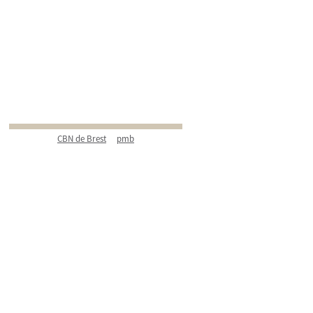
CBN de Brest
pmb