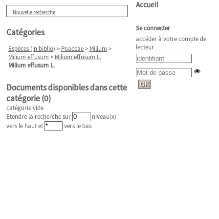
Accueil
Nouvelle recherche
Se connecter
Catégories
accéder à votre compte de
lecteur
Espèces (in biblio)
>
Poaceae
>
Milium
>
Milium effusum
>
Milium effusum L.
Milium effusum L.
Documents disponibles dans cette
catégorie (
0
)
catégorie vide
Etendre la recherche sur
niveau(x)
vers le haut et
vers le bas