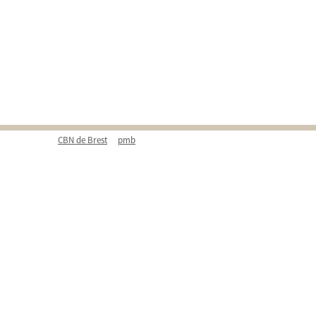
CBN de Brest
pmb