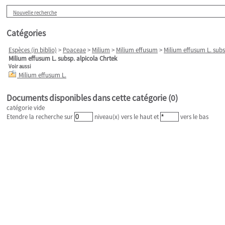
Nouvelle recherche
Catégories
Espèces (in biblio)
>
Poaceae
>
Milium
>
Milium effusum
>
Milium effusum L. subs
Milium effusum L. subsp. alpicola Chrtek
Voir aussi
Milium effusum L.
Documents disponibles dans cette catégorie (
0
)
catégorie vide
Etendre la recherche sur
niveau(x) vers le haut et
vers le bas