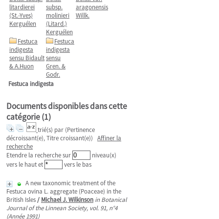
litardierei
subsp.
aragonensis
(St.-Yves)
molinieri
Willk.
Kerguélen
(Litard.)
Kerguélen
Festuca
Festuca
indigesta
indigesta
sensu Bidault
sensu
& A.Huon
Gren. &
Godr.
Festuca indigesta
Documents disponibles dans cette
catégorie (
1
)
trié(s) par
(Pertinence
décroissant(e), Titre croissant(e))
Affiner la
recherche
Etendre la recherche sur
niveau(x)
vers le haut et
vers le bas
A new taxonomic treatment of the
Festuca ovina L. aggregate (Poaceae) in the
British Isles
/
Michael J. Wilkinson
in Botanical
Journal of the Linnean Society, vol. 91, n°4
(Année 1991)