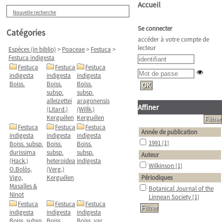
Accueil
Nouvelle recherche
Se connecter
Catégories
accéder à votre compte de
lecteur
Espèces (in biblio)
>
Poaceae
>
Festuca
>
Festuca indigesta
Festuca
Festuca
Festuca
indigesta
indigesta
indigesta
Boiss.
Boiss.
Boiss.
subsp.
subsp.
alleizettei
aragonensis
Affiner
(Litard.)
(Willk.)
Kerguélen
Kerguélen
Festuca
Festuca
Festuca
Année de publication
indigesta
indigesta
indigesta
1991
[1]
Boiss. subsp.
Boiss.
Boiss.
durissima
subsp.
subsp.
Auteur
(Hack.)
heteroidea
indigesta
Wilkinson
[1]
O.Bolòs,
(Verg.)
Vigo,
Kerguélen
Périodiques
Masalles &
Botanical Journal of the
Ninot
Linnean Society
[1]
Festuca
Festuca
Festuca
indigesta
indigesta
indigesta
Boiss. subsp.
Boiss.
Boiss. var.