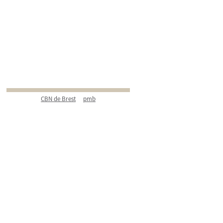
CBN de Brest
pmb