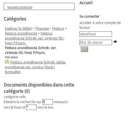
Accueil
Nouvelle recherche
Se connecter
Catégories
accéder à votre compte de
lecteur
Espèces (in biblio)
>
Poaceae
>
Festuca
>
Festuca arundinacea
>
Festuca
arundinacea Schreb. var. cirtensis (St.-
Yves) P.Fourn.
Festuca arundinacea Schreb. var.
cirtensis (St.-Yves) P.Fourn.
Voir aussi
Festuca arundinacea Schreb. subsp.
arundinacea var. corsica (Hack.)
Kerguélen
Documents disponibles dans cette
catégorie (
0
)
catégorie vide
Etendre la recherche sur
niveau(x)
vers le haut et
vers le bas