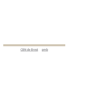
CBN de Brest
pmb