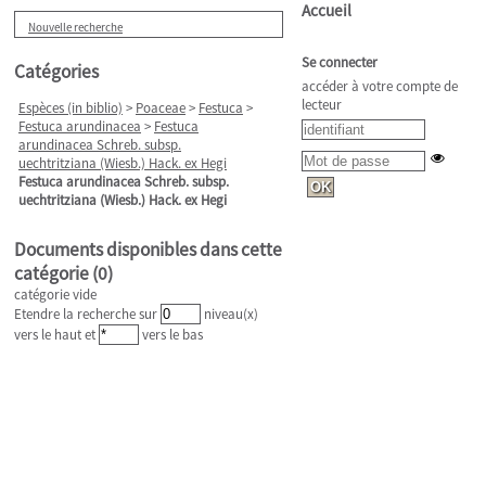
Accueil
Nouvelle recherche
Se connecter
Catégories
accéder à votre compte de
lecteur
Espèces (in biblio)
>
Poaceae
>
Festuca
>
Festuca arundinacea
>
Festuca
arundinacea Schreb. subsp.
uechtritziana (Wiesb.) Hack. ex Hegi
Festuca arundinacea Schreb. subsp.
uechtritziana (Wiesb.) Hack. ex Hegi
Documents disponibles dans cette
catégorie (
0
)
catégorie vide
Etendre la recherche sur
niveau(x)
vers le haut et
vers le bas