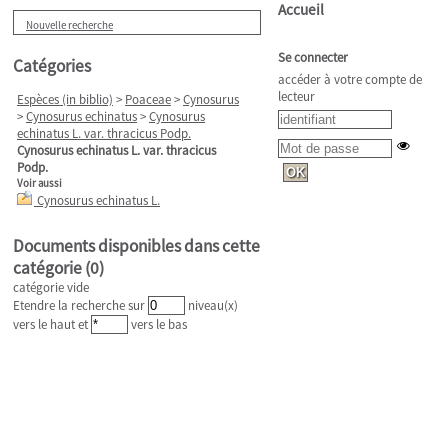
Accueil
Nouvelle recherche
Se connecter
Catégories
accéder à votre compte de
lecteur
Espèces (in biblio)
>
Poaceae
>
Cynosurus
>
Cynosurus echinatus
>
Cynosurus
echinatus L. var. thracicus Podp.
Cynosurus echinatus L. var. thracicus
Podp.
Voir aussi
Cynosurus echinatus L.
Documents disponibles dans cette
catégorie (
0
)
catégorie vide
Etendre la recherche sur
niveau(x)
vers le haut et
vers le bas