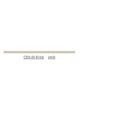
CBN de Brest
pmb