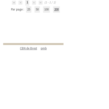
1
(1 - 1 / 1)
Par page :
25
50
100
200
CBN de Brest
pmb