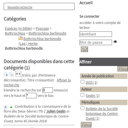
Accueil
Nouvelle recherche
Se connecter
Catégories
accéder à votre compte de
lecteur
Espèces (in biblio)
>
Poaceae
>
Bothriochloa
>
Bothriochloa barbinodis
Bothriochloa barbinodis
(Lag.) Herter
Bothriochloa barbinodis
Documents disponibles dans cette
Affiner
catégorie (
1
)
trié(s) par
(Pertinence
Année de publication
décroissant(e), Titre croissant(e))
Affiner la
2015
[1]
recherche
Auteur
Etendre la recherche sur
niveau(x)
vers le haut et
vers le bas
Geslin
[1]
Périodiques
Contribution à la connaissance de la
Bulletin de la Société
flore des Deux-Sèvres (79)
/
Julien Geslin
in
botanique du Centre-
Bulletin de la Société botanique du Centre-
Ouest
[1]
Ouest, tome 45 (Année 2014)