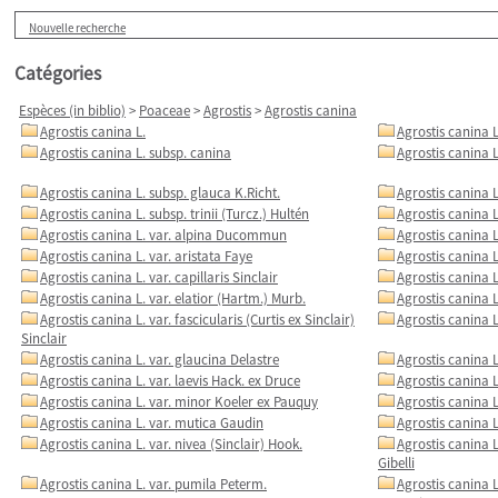
Nouvelle recherche
Catégories
Espèces (in biblio)
>
Poaceae
>
Agrostis
>
Agrostis canina
Agrostis canina L.
Agrostis canina L
Agrostis canina L. subsp. canina
Agrostis canina L
Agrostis canina L. subsp. glauca K.Richt.
Agrostis canina 
Agrostis canina L. subsp. trinii (Turcz.) Hultén
Agrostis canina L
Agrostis canina L. var. alpina Ducommun
Agrostis canina L
Agrostis canina L. var. aristata Faye
Agrostis canina L
Agrostis canina L. var. capillaris Sinclair
Agrostis canina L
Agrostis canina L. var. elatior (Hartm.) Murb.
Agrostis canina L
Agrostis canina L. var. fascicularis (Curtis ex Sinclair)
Agrostis canina L
Sinclair
Agrostis canina L. var. glaucina Delastre
Agrostis canina L
Agrostis canina L. var. laevis Hack. ex Druce
Agrostis canina L
Agrostis canina L. var. minor Koeler ex Pauquy
Agrostis canina L
Agrostis canina L. var. mutica Gaudin
Agrostis canina 
Agrostis canina L. var. nivea (Sinclair) Hook.
Agrostis canina L.
Gibelli
Agrostis canina L. var. pumila Peterm.
Agrostis canina L