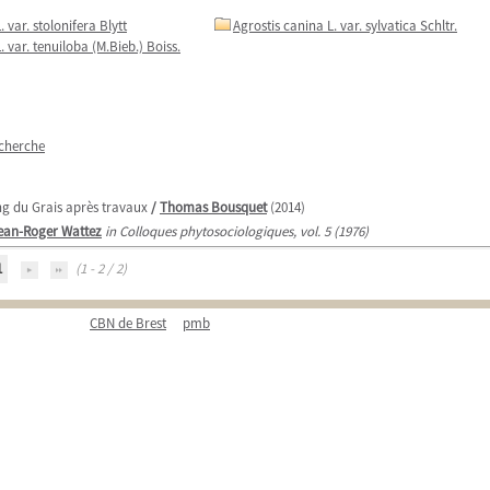
 var. stolonifera Blytt
Agrostis canina L. var. sylvatica Schltr.
. var. tenuiloba (M.Bieb.) Boiss.
echerche
ang du Grais après travaux
/
Thomas Bousquet
(2014)
ean-Roger Wattez
in Colloques phytosociologiques, vol. 5 (1976)
1
(1 - 2 / 2)
CBN de Brest
pmb