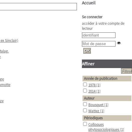
Accueil
Se connecter
accéder à votre compte de
lecteur
 ex Sinclair)
Malag.
e
Affiner
Année de publication
nge
Lamotte
1978
[1]
2014
[1]
Auteur
tze
Bousquet
[1]
Wattez
[1]
Périodiques
Colloques
phytosociologiques
[1]