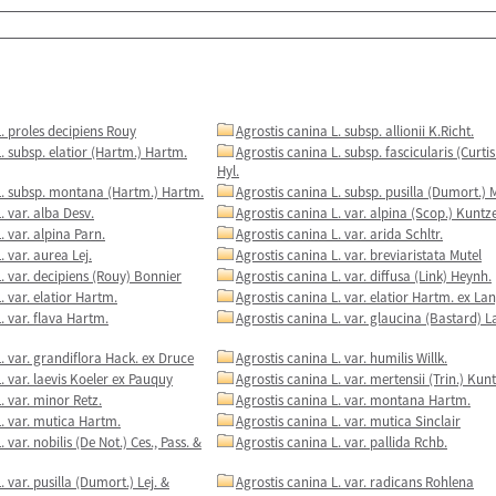
. proles decipiens Rouy
Agrostis canina L. subsp. allionii K.Richt.
. subsp. elatior (Hartm.) Hartm.
Agrostis canina L. subsp. fascicularis (Curtis
Hyl.
L. subsp. montana (Hartm.) Hartm.
Agrostis canina L. subsp. pusilla (Dumort.) 
. var. alba Desv.
Agrostis canina L. var. alpina (Scop.) Kuntz
. var. alpina Parn.
Agrostis canina L. var. arida Schltr.
. var. aurea Lej.
Agrostis canina L. var. breviaristata Mutel
. var. decipiens (Rouy) Bonnier
Agrostis canina L. var. diffusa (Link) Heynh.
. var. elatior Hartm.
Agrostis canina L. var. elatior Hartm. ex La
. var. flava Hartm.
Agrostis canina L. var. glaucina (Bastard) 
. var. grandiflora Hack. ex Druce
Agrostis canina L. var. humilis Willk.
. var. laevis Koeler ex Pauquy
Agrostis canina L. var. mertensii (Trin.) Kun
. var. minor Retz.
Agrostis canina L. var. montana Hartm.
L. var. mutica Hartm.
Agrostis canina L. var. mutica Sinclair
 var. nobilis (De Not.) Ces., Pass. &
Agrostis canina L. var. pallida Rchb.
. var. pusilla (Dumort.) Lej. &
Agrostis canina L. var. radicans Rohlena