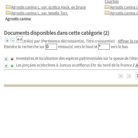
Courtois
Agrostis canina L. var. scotica Hack. ex Druce
Agrostis canina L.
Agrostis canina L. var. tenella Torr.
Agrostis canina L
Agrostis canina
Documents disponibles dans cette catégorie (
2
)
trié(s) par
(Pertinence décroissant(e), Titre croissant(e))
Affiner la r
Etendre la recherche sur
niveau(x) vers le haut et
vers le bas
Inventaires et localisation des espèces patrimoniales sur la queue de l'ét
Les jonçaies acidoclines à Juncus acutiflorus Ehr du nord de la France
/
J