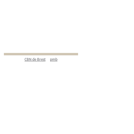
CBN de Brest
pmb