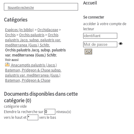
Accueil
Nouvelle recherche
Se connecter
Catégories
accéder à votre compte de
lecteur
Espèces (in biblio)
>
Orchidaceae
>
Orchis
>
Orchis palustris
>
Orchis
palustris Jacq. subsp. palustris var.
mediterranea (Guss.) Schltr.
Orchis palustris Jacq. subsp. palustris
var. mediterranea (Guss.) Schltr.
Voir aussi
Anacamptis palustris (Jacq.)
Bateman, Pridgeon & Chase subsp.
palustris var. mediterranea (Guss.)
Bateman, Pridgeon & Chase
Documents disponibles dans cette
catégorie (
0
)
catégorie vide
Etendre la recherche sur
niveau(x)
vers le haut et
vers le bas