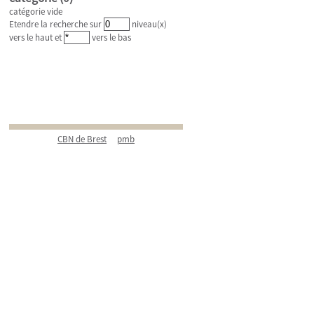
catégorie vide
Etendre la recherche sur
niveau(x)
vers le haut et
vers le bas
CBN de Brest
pmb