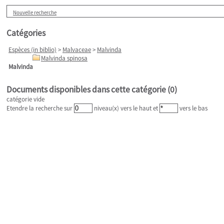
Nouvelle recherche
Catégories
Espèces (in biblio)
>
Malvaceae
>
Malvinda
Malvinda spinosa
Malvinda
Documents disponibles dans cette catégorie (
0
)
catégorie vide
Etendre la recherche sur
niveau(x) vers le haut et
vers le bas