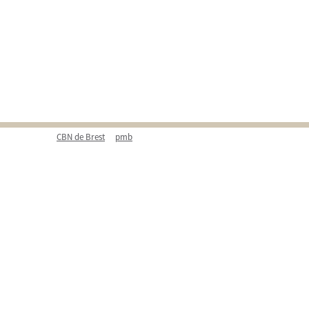
CBN de Brest
pmb