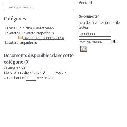
Accueil
Nouvelle recherche
Se connecter
Catégories
accéder à votre compte de
lecteur
Espèces (in biblio)
>
Malvaceae
>
Lavatera
>
Lavatera empedoclis
Lavatera empedoclis Ucria
Lavatera empedoclis
Documents disponibles dans cette
catégorie (
0
)
catégorie vide
Etendre la recherche sur
niveau(x)
vers le haut et
vers le bas