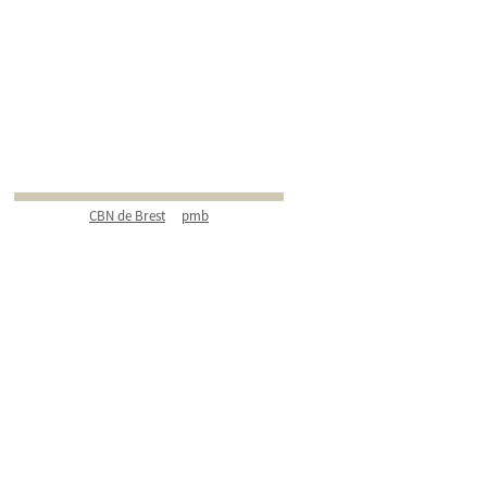
CBN de Brest
pmb