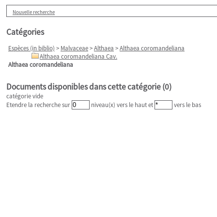
Nouvelle recherche
Catégories
Espèces (in biblio)
>
Malvaceae
>
Althaea
>
Althaea coromandeliana
Althaea coromandeliana Cav.
Althaea coromandeliana
Documents disponibles dans cette catégorie (
0
)
catégorie vide
Etendre la recherche sur
niveau(x) vers le haut et
vers le bas