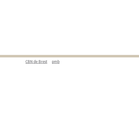
CBN de Brest
pmb