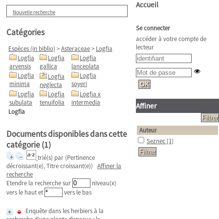
Accueil
Nouvelle recherche
Se connecter
Catégories
accéder à votre compte de
lecteur
Espèces (in biblio)
>
Asteraceae
>
Logfia
Logfia
Logfia
Logfia
arvensis
gallica
lanceolata
Logfia
Logfia
Logfia
minima
soyeri
neglecta
Logfia
Logfia
Logfia x
subulata
tenuifolia
intermedia
Affiner
Logfia
Auteur
Documents disponibles dans cette
Seznec
[1]
catégorie (
1
)
trié(s) par
(Pertinence
décroissant(e), Titre croissant(e))
Affiner la
recherche
Etendre la recherche sur
niveau(x)
vers le haut et
vers le bas
Enquête dans les herbiers à la