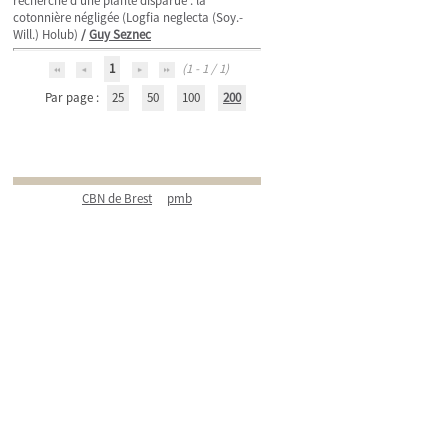
recherche d'une plante disparue : la
cotonnière négligée (Logfia neglecta (Soy.-
Will.) Holub)
/
Guy Seznec
1
(1 - 1 / 1)
Par page :
25
50
100
200
CBN de Brest
pmb