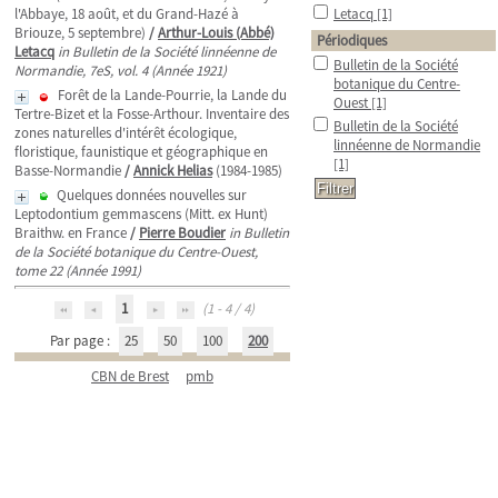
l'Abbaye, 18 août, et du Grand-Hazé à
Letacq
[1]
Briouze, 5 septembre)
/
Arthur-Louis (Abbé)
Périodiques
Letacq
in Bulletin de la Société linnéenne de
Bulletin de la Société
Normandie, 7eS, vol. 4 (Année 1921)
botanique du Centre-
Forêt de la Lande-Pourrie, la Lande du
Ouest
[1]
Tertre-Bizet et la Fosse-Arthour. Inventaire des
Bulletin de la Société
zones naturelles d'intérêt écologique,
linnéenne de Normandie
floristique, faunistique et géographique en
[1]
Basse-Normandie
/
Annick Helias
(1984-1985)
Quelques données nouvelles sur
Leptodontium gemmascens (Mitt. ex Hunt)
Braithw. en France
/
Pierre Boudier
in Bulletin
de la Société botanique du Centre-Ouest,
tome 22 (Année 1991)
1
(1 - 4 / 4)
Par page :
25
50
100
200
CBN de Brest
pmb