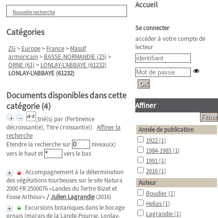
Accueil
Nouvelle recherche
Se connecter
Catégories
accéder à votre compte de
lecteur
ZG
>
Europe
>
France
>
Massif
armoricain
>
BASSE-NORMANDIE (25)
>
ORNE (61)
>
LONLAY-L'ABBAYE (61232)
LONLAY-L'ABBAYE (61232)
Documents disponibles dans cette
catégorie (
4
)
Affiner
trié(s) par
(Pertinence
décroissant(e), Titre croissant(e))
Affiner la
Année de publication
recherche
1922
[1]
Etendre la recherche sur
niveau(x)
1984-1985
[1]
vers le haut et
vers le bas
1991
[1]
2016
[1]
Accompagnement à la détermination
des végétations tourbeuses sur le site Natura
Auteur
2000 FR 2500076 «Landes du Tertre Bizet et
Boudier
[1]
Fosse Arthour»
/
Julien Lagrandie
(2016)
Helias
[1]
Excursions botaniques dans le bocage
Lagrandie
[1]
ornais (marais de la Lande-Pourrie, Lonlay-