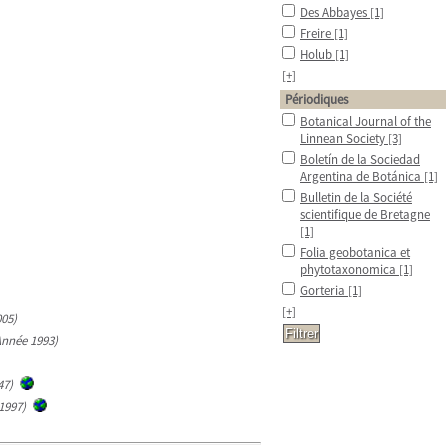
Des Abbayes
[1]
Freire
[1]
Holub
[1]
[+]
Périodiques
Botanical Journal of the
Linnean Society
[3]
Boletín de la Sociedad
Argentina de Botánica
[1]
Bulletin de la Société
scientifique de Bretagne
[1]
Folia geobotanica et
phytotaxonomica
[1]
Gorteria
[1]
[+]
005)
(Année 1993)
47)
1997)