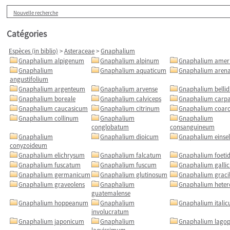
Nouvelle recherche
Catégories
Espèces (in biblio)
>
Asteraceae
>
Gnaphalium
Gnaphalium alpigenum
Gnaphalium alpinum
Gnaphalium amer
Gnaphalium
Gnaphalium aquaticum
Gnaphalium aren
angustifolium
Gnaphalium argenteum
Gnaphalium arvense
Gnaphalium bellid
Gnaphalium boreale
Gnaphalium calviceps
Gnaphalium carp
Gnaphalium caucasicum
Gnaphalium citrinum
Gnaphalium coar
Gnaphalium collinum
Gnaphalium
Gnaphalium
conglobatum
consanguineum
Gnaphalium
Gnaphalium dioicum
Gnaphalium einse
conyzoideum
Gnaphalium elichrysum
Gnaphalium falcatum
Gnaphalium foet
Gnaphalium fuscatum
Gnaphalium fuscum
Gnaphalium galli
Gnaphalium germanicum
Gnaphalium glutinosum
Gnaphalium graci
Gnaphalium graveolens
Gnaphalium
Gnaphalium heter
guatemalense
Gnaphalium hoppeanum
Gnaphalium
Gnaphalium itali
involucratum
Gnaphalium japonicum
Gnaphalium
Gnaphalium lago