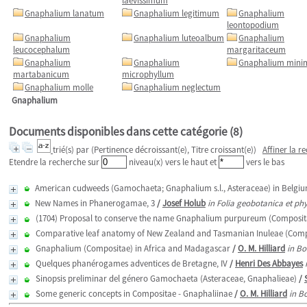
laevissimum
Gnaphalium lanatum
Gnaphalium legitimum
Gnaphalium
leontopodium
Gnaphalium
Gnaphalium luteoalbum
Gnaphalium
leucocephalum
margaritaceum
Gnaphalium
Gnaphalium
Gnaphalium min
martabanicum
microphyllum
Gnaphalium molle
Gnaphalium neglectum
Gnaphalium
Documents disponibles dans cette catégorie (
8
)
trié(s) par
(Pertinence décroissant(e), Titre croissant(e))
Affiner la r
Etendre la recherche sur
niveau(x) vers le haut et
vers le bas
American cudweeds (Gamochaeta; Gnaphalium s.l., Asteraceae) in Belgiu
New Names in Phanerogamae, 3
/
Josef Holub
in Folia geobotanica et ph
(1704) Proposal to conserve the name Gnaphalium purpureum (Composita
Comparative leaf anatomy of New Zealand and Tasmanian Inuleae (Comp
Gnaphalium (Compositae) in Africa and Madagascar
/
O. M. Hilliard
in Bo
Quelques phanérogames adventices de Bretagne, IV
/
Henri Des Abbayes
Sinopsis preliminar del género Gamochaeta (Asteraceae, Gnaphalieae)
/
Some generic concepts in Compositae - Gnaphaliinae
/
O. M. Hilliard
in B