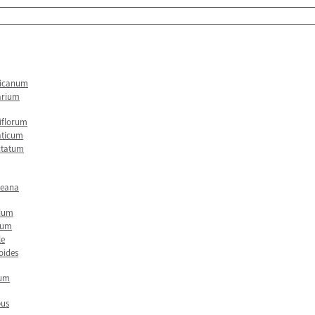
icanum
arium
iflorum
aticum
ctatum
leana
idum
cum
le
oides
cum
pus