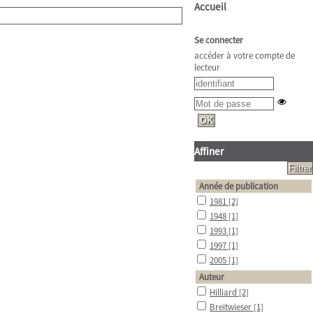
Accueil
Se connecter
accéder à votre compte de
lecteur
Affiner
Année de publication
1981
[2]
1948
[1]
1993
[1]
1997
[1]
2005
[1]
Auteur
Hilliard
[2]
Breitwieser
[1]