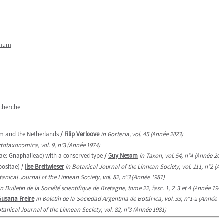
imum
echerche
m and the Netherlands
/
Filip Verloove
in Gorteria, vol. 45 (Année 2023)
ytotaxonomica, vol. 9, n°3 (Année 1974)
e: Gnaphalieae) with a conserved type
/
Guy Nesom
in Taxon, vol. 54, n°4 (Année 2
ositae)
/
Ilse Breitwieser
in Botanical Journal of the Linnean Society, vol. 111, n°2 
tanical Journal of the Linnean Society, vol. 82, n°3 (Année 1981)
in Bulletin de la Société scientifique de Bretagne, tome 22, fasc. 1, 2, 3 et 4 (Année 19
Susana Freire
in Boletín de la Sociedad Argentina de Botánica, vol. 33, n°1-2 (Année 
otanical Journal of the Linnean Society, vol. 82, n°3 (Année 1981)