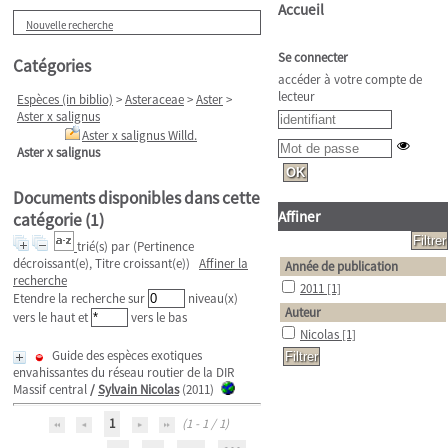
Accueil
Nouvelle recherche
Se connecter
Catégories
accéder à votre compte de
lecteur
Espèces (in biblio)
>
Asteraceae
>
Aster
>
Aster x salignus
Aster x salignus Willd.
Aster x salignus
Documents disponibles dans cette
Affiner
catégorie (
1
)
trié(s) par
(Pertinence
décroissant(e), Titre croissant(e))
Affiner la
Année de publication
recherche
2011
[1]
Etendre la recherche sur
niveau(x)
Auteur
vers le haut et
vers le bas
Nicolas
[1]
Guide des espèces exotiques
envahissantes du réseau routier de la DIR
Massif central
/
Sylvain Nicolas
(2011)
1
(1 - 1 / 1)