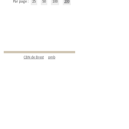
Par page :
25
50
100
200
CBN de Brest
pmb