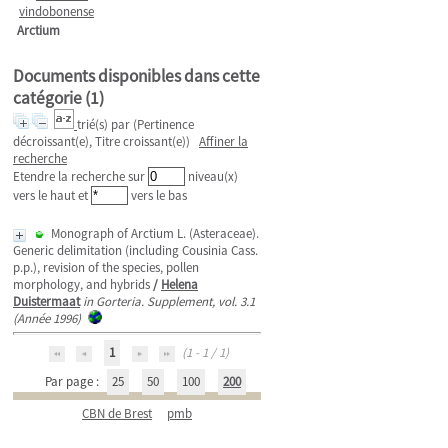
vindobonense
Arctium
Documents disponibles dans cette
catégorie (
1
)
trié(s) par
(Pertinence
décroissant(e), Titre croissant(e))
Affiner la
recherche
Etendre la recherche sur
niveau(x)
vers le haut et
vers le bas
Monograph of Arctium L. (Asteraceae).
Generic delimitation (including Cousinia Cass.
p.p.), revision of the species, pollen
morphology, and hybrids
/
Helena
Duistermaat
in Gorteria. Supplement, vol. 3.1
(Année 1996)
1
(1 - 1 / 1)
Par page :
25
50
100
200
CBN de Brest
pmb