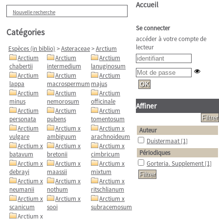
Accueil
Nouvelle recherche
Se connecter
Catégories
accéder à votre compte de
lecteur
Espèces (in biblio)
>
Asteraceae
>
Arctium
Arctium
Arctium
Arctium
chabertii
intermedium
lanuginosum
Arctium
Arctium
Arctium
lappa
macrospermum
majus
Arctium
Arctium
Arctium
minus
nemorosum
officinale
Affiner
Arctium
Arctium
Arctium
personata
pubens
tomentosum
Arctium
Arctium x
Arctium x
Auteur
vulgare
ambiguum
arachnoideum
Duistermaat
[1]
Arctium x
Arctium x
Arctium x
Périodiques
batavum
bretonii
cimbricum
Arctium x
Arctium x
Arctium x
Gorteria. Supplement
[1]
debrayi
maassii
mixtum
Arctium x
Arctium x
Arctium x
neumanii
nothum
ritschlianum
Arctium x
Arctium x
Arctium x
scanicum
sooi
subracemosum
Arctium x