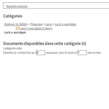
Nouvelle recherche
Catégories
Espèces (in biblio)
>
Pinaceae
>
Larix
>
Larix x eurolepis
Larix x eurolepis A.Henry
Larix x eurolepis
Documents disponibles dans cette catégorie (
0
)
catégorie vide
Etendre la recherche sur
niveau(x) vers le haut et
vers le bas