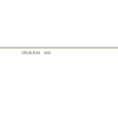
CBN de Brest
pmb