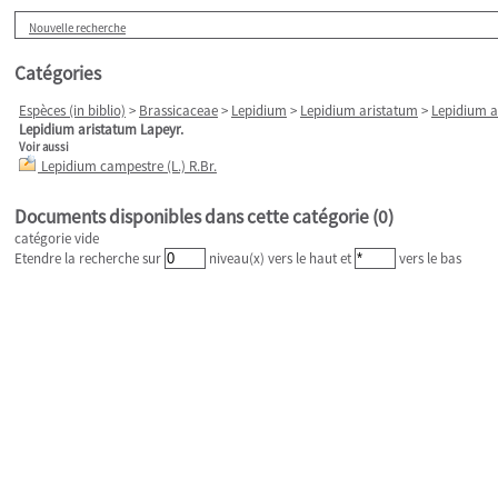
Nouvelle recherche
Catégories
Espèces (in biblio)
>
Brassicaceae
>
Lepidium
>
Lepidium aristatum
>
Lepidium a
Lepidium aristatum Lapeyr.
Voir aussi
Lepidium campestre (L.) R.Br.
Documents disponibles dans cette catégorie (
0
)
catégorie vide
Etendre la recherche sur
niveau(x) vers le haut et
vers le bas